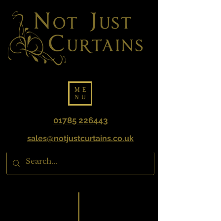
ME
NU
01785 226443
sales@notjustcurtains.co.uk